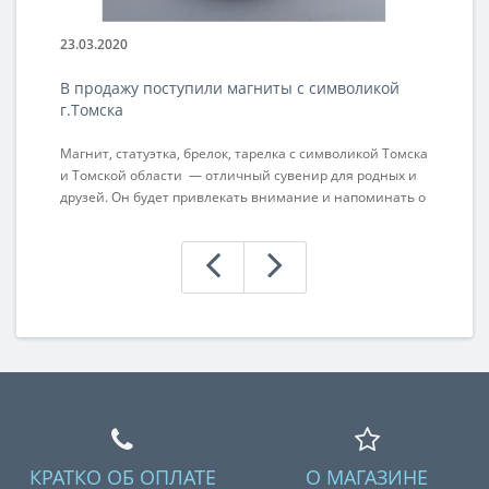
23.03.2020
23
В продажу поступили магниты с символикой
П
г.Томска
н
Магнит, статуэтка, брелок, тарелка с символикой Томска
Ра
и Томской области — отличный сувенир для родных и
ак
друзей. Он будет привлекать внимание и напоминать о
а 
состоявшейся поездке. Приобретая данный сувенир
для себя, не забудьте сделать подарок родным, друзьям
или коллегам. Ваше внимание оценят по достоинству. ..
КРАТКО ОБ ОПЛАТЕ
О МАГАЗИНЕ