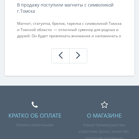
В продажу поступили магниты с символикой
П
г.Томска
н
Магнит, статуэтка, брелок, тарелка с символикой Томска
Ра
и Томской области — отличный сувенир для родных и
ак
друзей. Он будет привлекать внимание и напоминать о
а 
состоявшейся поездке. Приобретая данный сувенир
для себя, не забудьте сделать подарок родным, друзьям
или коллегам. Ваше внимание оценят по достоинству. ..
КРАТКО ОБ ОПЛАТЕ
О МАГАЗИНЕ
Оплата наличными
Наши преимущества:
короткие сроки, качество,
хорошие скидки на