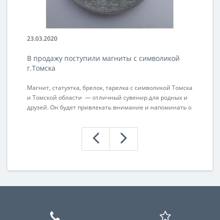
23.03.2020
23
В продажу поступили магниты с символикой
П
г.Томска
н
Магнит, статуэтка, брелок, тарелка с символикой Томска
Ра
и Томской области — отличный сувенир для родных и
ак
друзей. Он будет привлекать внимание и напоминать о
а 
состоявшейся поездке. Приобретая данный сувенир
для себя, не забудьте сделать подарок родным, друзьям
или коллегам. Ваше внимание оценят по достоинству. ..