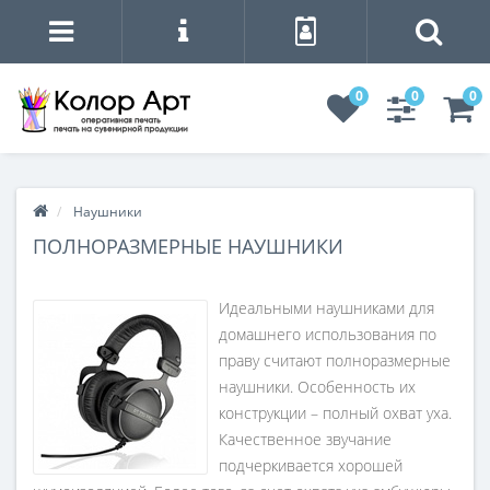
0
0
0
Наушники
ПОЛНОРАЗМЕРНЫЕ НАУШНИКИ
Идеальными наушниками для
домашнего использования по
праву считают полноразмерные
наушники. Особенность их
конструкции – полный охват уха.
Качественное звучание
подчеркивается хорошей