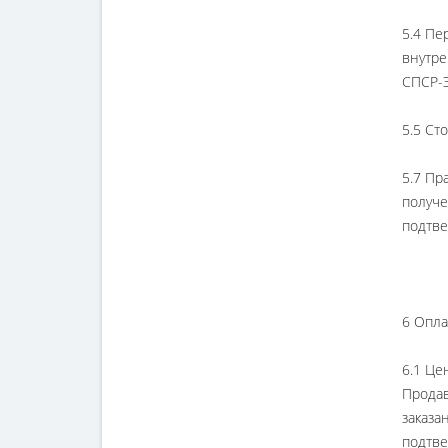
5.4 Пе
внутре
СПСР-Э
5.5 Ст
5.7 Пр
получе
подтве
6 Опла
6.1 Це
Продав
заказа
подтве