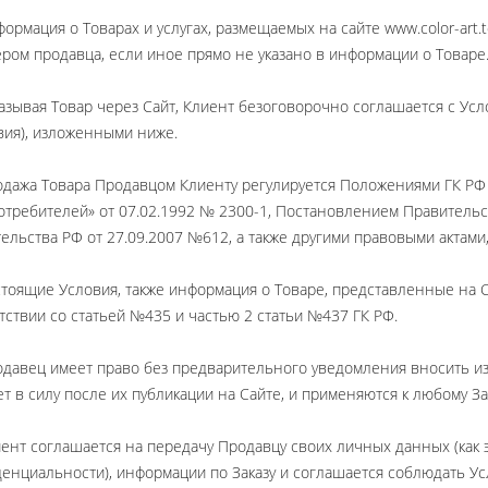
формация о Товарах и услугах, размещаемых на сайте www.color-art
ром продавца, если иное прямо не указано в информации о Товаре
казывая Товар через Сайт, Клиент безоговорочно соглашается с У
Новинка
вия), изложенными ниже.
одажа Товара Продавцом Клиенту регулируется Положениями ГК РФ
отребителей» от 07.02.1992 № 2300-1, Постановлением Правительс
ельства РФ от 27.09.2007 №612, а также другими правовыми актами
стоящие Условия, также информация о Товаре, представленные на 
тствии со статьей №435 и частью 2 статьи №437 ГК РФ.
окумента на
Печать фото в стиле
Печать до
 бумаге А4
полароид (88х107 мм)
цвете (плотн
одавец имеет право без предварительного уведомления вносить и
(заливк
ет в силу после их публикации на Сайте, и применяются к любому За
00 р.
17.00 р.
280.0
иент соглашается на передачу Продавцу своих личных данных (как 
ну
В корзину
В корзину
енциальности), информации по Заказу и соглашается соблюдать Ус