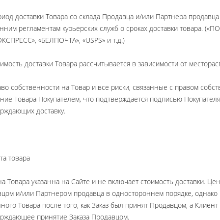
риод доставки Товара со склада Продавца и/или Партнера продавца
нним регламентам курьерских служб о сроках доставки товара. (
КСПРЕСС», «БЕЛПОЧТА», «USPS» и т.д.)
оимость доставки Товара рассчитывается в зависимости от местора
аво собственности на Товар и все риски, связанные с правом собс
ние Товара Покупателем, что подтверждается подписью Покупателя 
рждающих доставку.
та товара
на Товара указанна на Сайте и не включает стоимость доставки. Це
цом и/или Партнером продавца в одностороннем порядке, однако 
нного Товара после того, как Заказ был принят Продавцом, а Клие
рждающее принятие Заказа Продавцом.