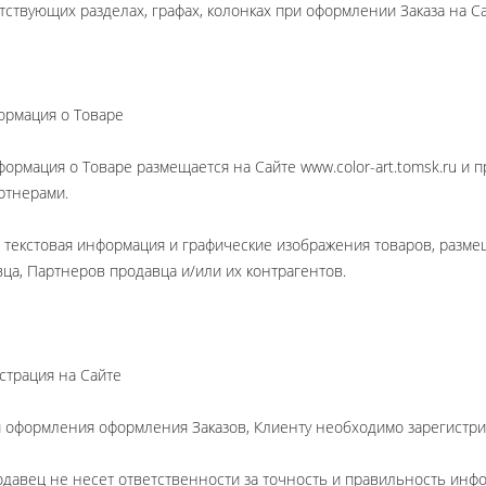
тствующих разделах, графах, колонках при оформлении Заказа на Са
ормация о Товаре
формация о Товаре размещается на Сайте www.color-art.tomsk.ru и
ртнерами.
я текстовая информация и графические изображения товаров, разм
ца, Партнеров продавца и/или их контрагентов.
истрация на Сайте
я оформления оформления Заказов, Клиенту необходимо зарегистри
одавец не несет ответственности за точность и правильность инф