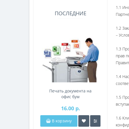
1.1 Ин
ПОСЛЕДНИЕ
Партне
1.2 За
– Усло
1.3 Пр
прав п
Правит
1.4 На
соотве
Печать документа на
Печать д
офис бум
офисной
1.5 Пр
(двухсторонняя печать)
вступа
16.00 р.
8.
А4
1.6 Кл
В корзину
В корзи
конфид