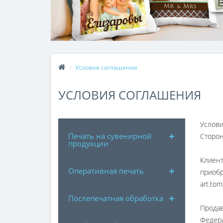
Условия соглашения
УСЛОВИЯ СОГЛАШЕНИЯ
Услови
Печать на сувенирной
Сторон
продукции
Клиент
Оперативная печать
приобр
art.to
Послепечатная обработка
Продав
Федер