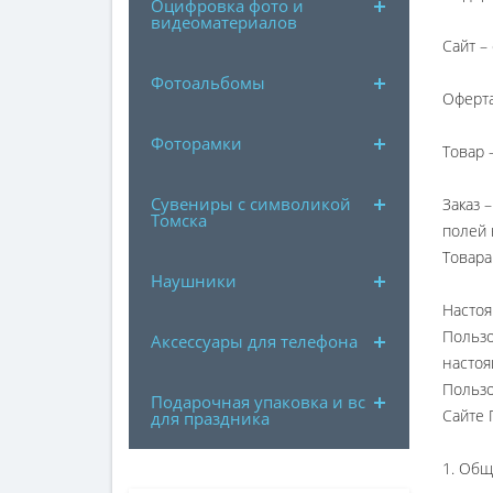
Оцифровка фото и
видеоматериалов
Сайт –
Фотоальбомы
Оферта
Фоторамки
Товар 
Сувениры с символикой
Заказ 
Томска
полей 
Товара
Наушники
Настоя
Пользо
Аксессуары для телефона
настоя
Пользо
Подарочная упаковка и все
Сайте 
для праздника
1. Об