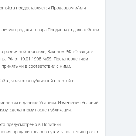
.tomsk.ru предоставляется Продавцом и/или
.
словиями продажи товара Продавца (в дальнейшем
Новинка
Новинка
 о розничной торговле, Законом РФ «О защите
тва РФ от 19.01.1998 №55, Постановлением
, принятыми в соответствии с ними.
Сайте, являются публичной офертой в
кумента в
Печать документа в
Печать докум
 80 г/м2) А1
цвете (плотн 80 г/м2) А1
цвете (плотн 80
зменения в данные Условия. Изменения Условий
а >30%)
(заливка <30%)
(заливка >
казу, сделанному после публикации.
0 р.
230.00 р.
180.00 
это предусмотрено в Политики
В корзину
В корзину
ловия продажи товаров путем заполнения граф в