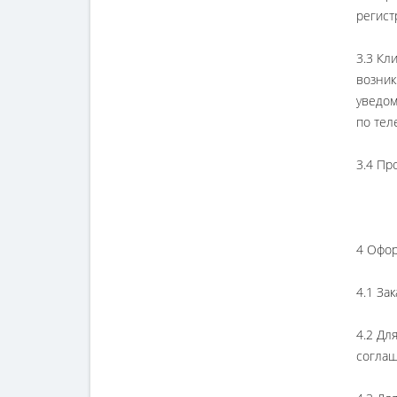
регист
3.3 Кл
возник
уведом
по тел
3.4 Пр
4 Офор
4.1 За
4.2 Дл
соглаш