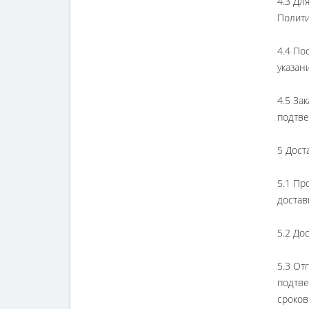
4.3 Дл
Полити
4.4 По
указан
4.5 За
подтве
5 Дост
5.1 Пр
достав
5.2 До
5.3 От
подтве
сроков