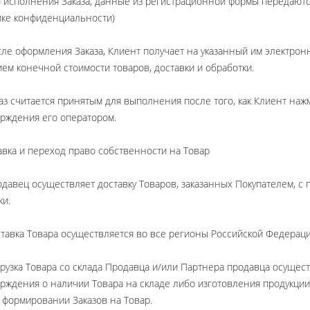
я исполнения Заказа, данные из регистрационной формы передают
ке конфиденциальности)
сле оформления Заказа, Клиент получает на указанный им электрон
ием конечной стоимости товаров, доставки и обработки.
каз считается принятым для выполнения после того, как Клиент нажм
рждения его оператором.
авка и переход право собственности на Товар
одавец осуществляет доставку Товаров, заказанных Покупателем,
ки.
ставка Товара осуществляется во все регионы Российской Федераци
грузка Товара со склада Продавца и/или Партнера продавца осущест
рждения о наличии Товара на складе либо изготовления продукции,
 формировании Заказов на Товар.