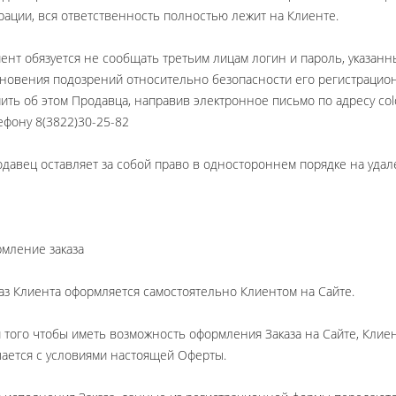
рации, вся ответственность полностью лежит на Клиенте.
иент обязуется не сообщать третьим лицам логин и пароль, указанны
новения подозрений относительно безопасности его регистрацио
ить об этом Продавца, направив электронное письмо по адресу colo
ефону 8(3822)30-25-82
одавец оставляет за собой право в одностороннем порядке на удал
мление заказа
каз Клиента оформляется самостоятельно Клиентом на Сайте.
я того чтобы иметь возможность оформления Заказа на Сайте, Клие
ается с условиями настоящей Оферты.